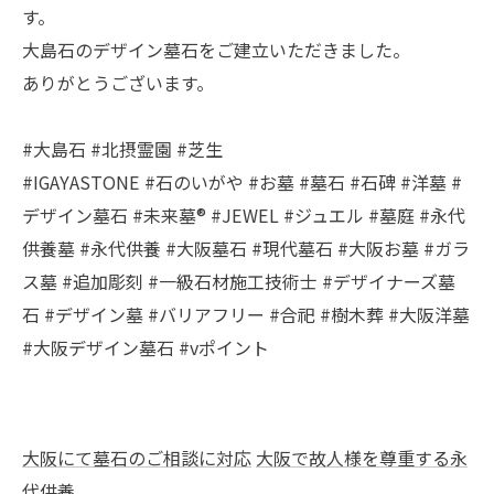
す。
大島石のデザイン墓石をご建立いただきました。
ありがとうございます。
#大島石 #北摂霊園 #芝生
#IGAYASTONE #石のいがや #お墓 #墓石 #石碑 #洋墓 #
デザイン墓石 #未来墓® #JEWEL #ジュエル #墓庭 #永代
供養墓 #永代供養 #大阪墓石 #現代墓石 #大阪お墓 #ガラ
ス墓 #追加彫刻 #一級石材施工技術士 #デザイナーズ墓
石 #デザイン墓 #バリアフリー #合祀 #樹木葬 #大阪洋墓
#大阪デザイン墓石 #vポイント
大阪にて墓石のご相談に対応
大阪で故人様を尊重する永
代供養