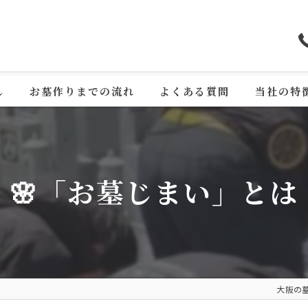
し
お墓作りまでの流れ
よくある質問
当社の特
墓石
石材
🌸「お墓じまい」とは
永代供養
墓地
デザイン
大阪の